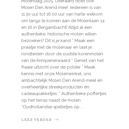
Molendag 2025. Uiteraard doet ook
Molen Den Arend mee! Iedereen is van
11.30 uur tot 16.00 uur van harte welkom
om langs te komen aan de Molenlaan 14
en 16 in Bergambacht! Altijd al een
authentieke, historische molen willen
bezoeken? Dit is je kans! * Maak een
praatje met de molenaar en laat je
rondleiden door de oudste korenmolen
van de Krimpenerwaard * Geniet van het
fraaie uitzicht over de polder * Maak
kennis met onze Molenwinkel, ons
ambachtelijk Molen Den Arend-meel én
overheerlijke streekproducten én
cadeaupakketjes. * Authentieke poffertjes
op het terras naast de molen
*Oudhollandse spelletjes op
LEES VERDER