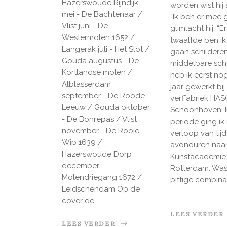
Hazerswoude Rijndijk
worden wist hij 
mei - De Bachtenaar /
“Ik ben er mee 
Vlist juni - De
glimlacht hij. “
Westermolen 1652 /
twaalfde ben ik
Langerak juli - Het Slot /
gaan schilderen
Gouda augustus - De
middelbare scho
Kortlandse molen /
heb ik eerst no
Alblasserdam
jaar gewerkt bij
september - De Roode
verffabriek HAS
Leeuw / Gouda oktober
Schoonhoven. I
- De Bonrepas / Vlist
periode ging ik
november - De Rooie
verloop van tijd
Wip 1639 /
avonduren naar 
Hazerswoude Dorp
Kunstacademie 
december -
Rotterdam. Wa
Molendriegang 1672 /
pittige combinat
Leidschendam Op de
cover de
LEES VERDER
LEES VERDER