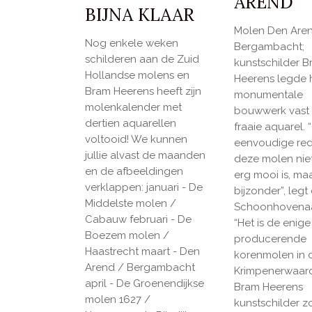
AREND
BIJNA KLAAR
Molen Den Aren
Nog enkele weken
Bergambacht;
schilderen aan de Zuid
kunstschilder 
Hollandse molens en
Heerens legde 
Bram Heerens heeft zijn
monumentale
molenkalender met
bouwwerk vast 
dertien aquarellen
fraaie aquarel.
voltooid! We kunnen
eenvoudige re
jullie alvast de maanden
deze molen niet
en de afbeeldingen
erg mooi is, ma
verklappen: januari - De
bijzonder”, legt
Middelste molen /
Schoonhovenaar
Cabauw februari - De
“Het is de enig
Boezem molen /
producerende
Haastrecht maart - Den
korenmolen in 
Arend / Bergambacht
Krimpenerwaard
april - De Groenendijkse
Bram Heerens
molen 1627 /
kunstschilder z