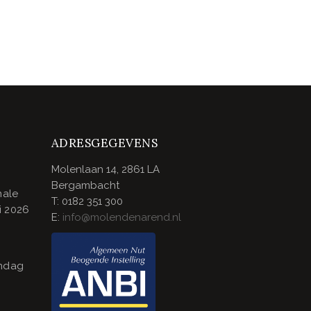
ADRESGEGEVENS
Molenlaan 14, 2861 LA
Bergambacht
nale
T: 0182 351 300
i 2026
E:
info@molendenarend.nl
endag