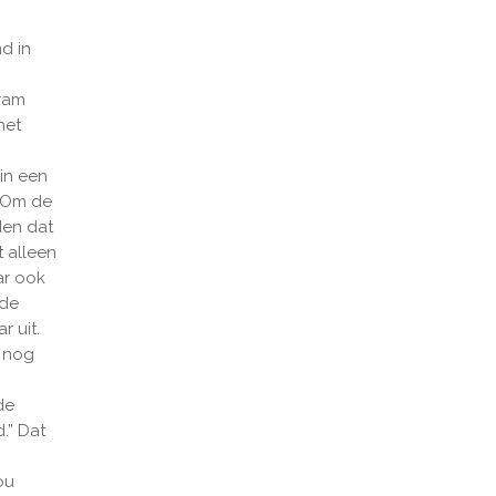
d in
Bram
het
in een
 “Om de
den dat
 alleen
ar ook
 de
 uit.
e nog
de
.” Dat
ou