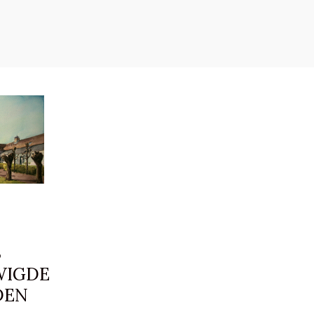
S
WIGDE
DEN