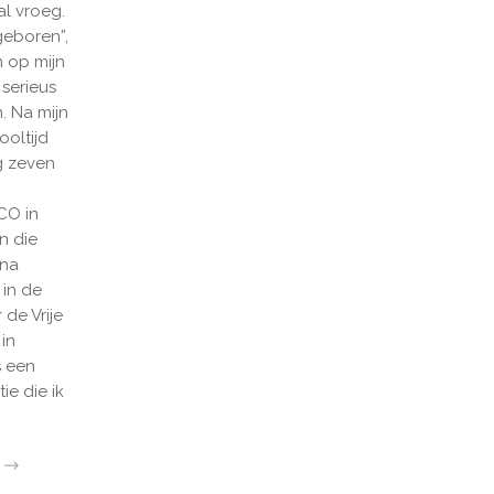
al vroeg.
geboren”,
En op mijn
 serieus
. Na mijn
oltijd
g zeven
CO in
n die
 na
 in de
de Vrije
in
s een
ie die ik