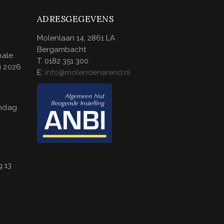
ADRESGEGEVENS
Molenlaan 14, 2861 LA
Bergambacht
nale
T: 0182 351 300
i 2026
E:
info@molendenarend.nl
endag
 13