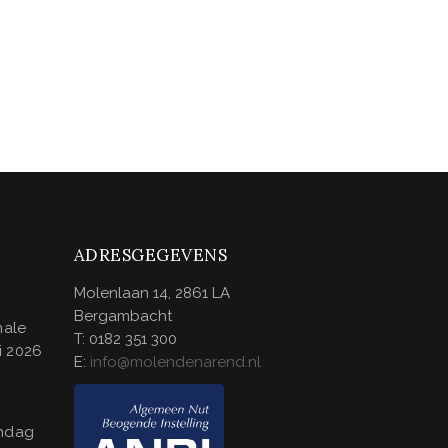
ADRESGEGEVENS
Molenlaan 14, 2861 LA
Bergambacht
nale
T: 0182 351 300
i 2026
E:
info@molendenarend.nl
endag